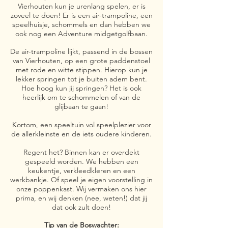
Vierhouten kun je urenlang spelen, er is
zoveel te doen! Er is een air-trampoline, een
speelhuisje, schommels en dan hebben we
ook nog een Adventure midgetgolfbaan.
De air-trampoline lijkt, passend in de bossen
van Vierhouten, op een grote paddenstoel
met rode en witte stippen. Hierop kun je
lekker springen tot je buiten adem bent.
Hoe hoog kun jij springen? Het is ook
heerlijk om te schommelen of van de
glijbaan te gaan!
Kortom, een speeltuin vol speelplezier voor
de allerkleinste en de iets oudere kinderen.
Regent het? Binnen kan er overdekt
gespeeld worden.
We hebben een
keukentje, verkleedkleren en een
werkbankje.
Of speel je eigen voorstelling in
onze poppenkast.
Wij vermaken ons hier
prima, en wij denken (nee, weten!) dat jij
dat ook zult doen!
Tip van de Boswachter: